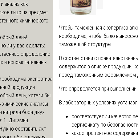
и анализ как
ское лицо на предмет
етенного химического
Чтобы таможенная экспертиза алко
необходимо, чтобы было вынесен
обрый день!
таможенной структуры.
о ли у вас сделать:
ственное определение
В соответствии с правительственн
х и вспомогательных
содержится в списке продукции, к
перед таможенным оформлением д
Необходима экспертиза
льной продукции
Что определяется при выполнении
обрый день, хотели бы
В лабораторных условиях устанав
ь химические анализы
а нитрида бора двух
соответствует ли качество п
: 1. Динамич...
сертификату по безопасности
Нужно составить акт
какое процентное содержание
еского обследования