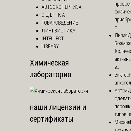
провест
АВТОЭКСПЕРТИЗА
физиче
О Ц Е Н К А
приобр
ТОВАРОВЕДЕНИЕ
с...
ЛИНГВИСТИКА
Лилия
Д
INTELLECT
Возможн
LIBRARY
Количе
активны
Химическая
в...
лаборатория
Виктор
алкого
Артем
Д
сделат
наши лицензии и
порошк
типов на
сертификаты
Михаил
технич