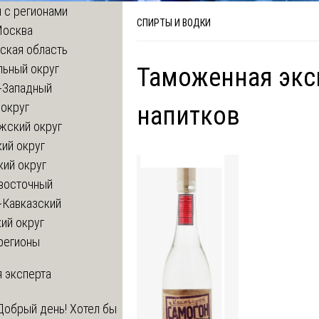
 с регионами
СПИРТЫ И ВОДКИ
Москва
ская область
льный округ
Таможенная экс
-Западный
округ
напитков
жский округ
ий округ
кий округ
восточный
-Кавказский
ий округ
регионы
 эксперта
Добрый день! Хотел бы