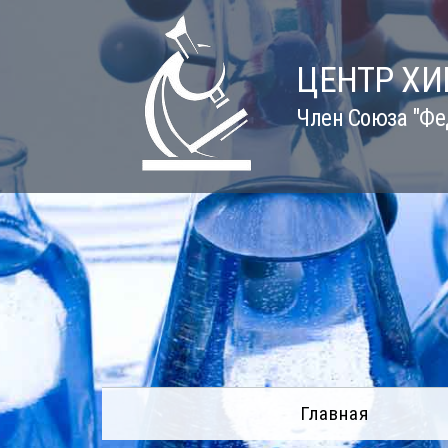
Skip
to
content
ЦЕНТР Х
Член Союза "Фе
Главная