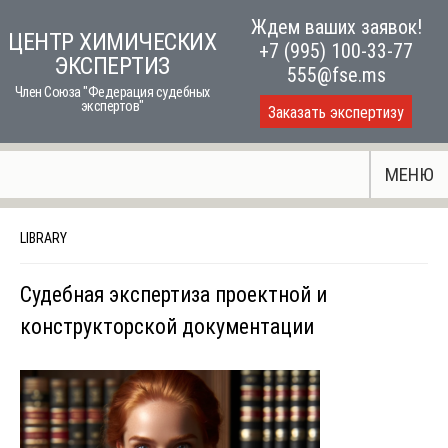
Skip
Ждем ваших заявок!
ЦЕНТР ХИМИЧЕСКИХ
to
+7 (995) 100-33-77
ЭКСПЕРТИЗ
content
555@fse.ms
Член Союза "Федерация судебных
экспертов"
Заказать экспертизу
МЕНЮ
LIBRARY
Судебная экспертиза проектной и
конструкторской документации