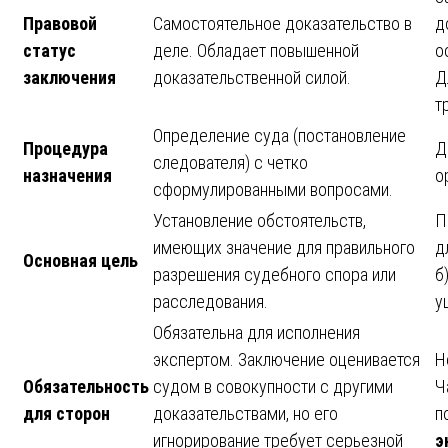
Правовой
Самостоятельное доказательство в
д
статус
деле. Обладает повышенной
о
заключения
доказательственной силой.
Д
т
Определение суда (постановление
Процедура
Д
следователя) с четко
назначения
о
сформулированными вопросами.
Установление обстоятельств,
П
имеющих значение для правильного
д
Основная цель
разрешения судебного спора или
б
расследования.
у
Обязательна для исполнения
экспертом. Заключение оценивается
Н
Обязательность
судом в совокупности с другими
Ч
для сторон
доказательствами, но его
п
игнорирование требует серьезной
э