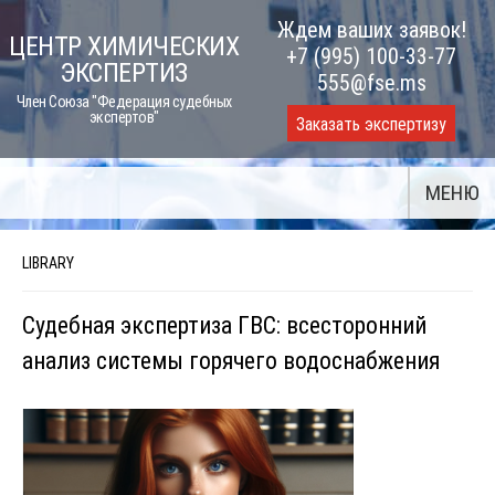
Skip
Ждем ваших заявок!
ЦЕНТР ХИМИЧЕСКИХ
to
+7 (995) 100-33-77
ЭКСПЕРТИЗ
content
555@fse.ms
Член Союза "Федерация судебных
экспертов"
Заказать экспертизу
МЕНЮ
LIBRARY
Судебная экспертиза ГВС: всесторонний
анализ системы горячего водоснабжения