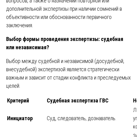
вопросов, а также о назначении повторной или
дополнительной экспертизы при наличии сомнений в
объективности или обоснованности первичного
заключения.
Выбор формы проведения экспертизы: судебная
или независимая?
Выбор между судебной и независимой (досудебной,
внесудебной) экспертизой является стратегически
важным и зависит от стадии конфликта и преследуемых
целей.
Критерий
Судебная экспертиза ГВС
Н
Л
Инициатор
Суд, следователь, дознаватель.
у
к
З