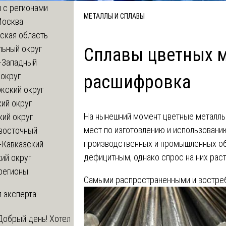
 с регионами
МЕТАЛЛЫ И СПЛАВЫ
Москва
ская область
льный округ
Сплавы цветных 
-Западный
округ
расшифровка
жский округ
ий округ
На нынешний момент цветные металлы
кий округ
мест по изготовлению и использовани
восточный
производственных и промышленных обл
-Кавказский
дефицитным, однако спрос на них рас
ий округ
регионы
Самыми распространенными и востреб
 эксперта
Добрый день! Хотел