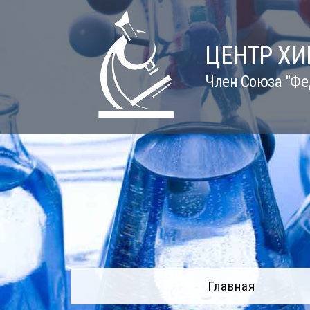
Skip
to
content
ЦЕНТР Х
Член Союза "Фе
Главная