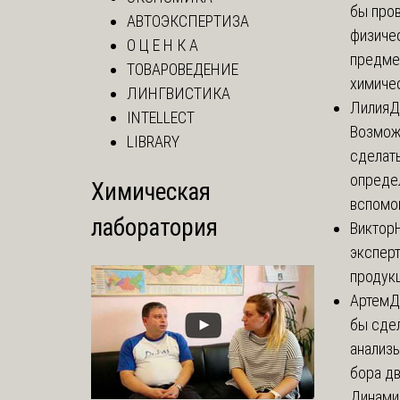
бы пров
АВТОЭКСПЕРТИЗА
физиче
О Ц Е Н К А
предме
ТОВАРОВЕДЕНИЕ
химичес
ЛИНГВИСТИКА
Лилия
Д
INTELLECT
Возможн
LIBRARY
сделат
опреде
Химическая
вспомог
лаборатория
Виктор
эксперт
продук
Артем
Д
бы сде
анализ
бора дв
Динамич