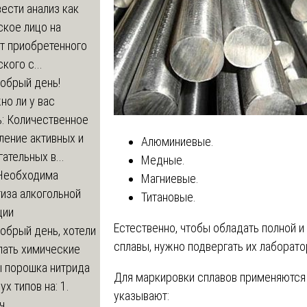
ести анализ как
ское лицо на
т приобретенного
кого с...
обрый день!
о ли у вас
ь: Количественное
ление активных и
Алюминиевые.
ательных в...
Медные.
Необходима
Магниевые.
иза алкогольной
Титановые.
ции
Естественно, чтобы обладать полной 
обрый день, хотели
сплавы, нужно подвергать их лаборат
лать химические
ы порошка нитрида
Для маркировки сплавов применяются
ух типов на: 1.
указывают:
...