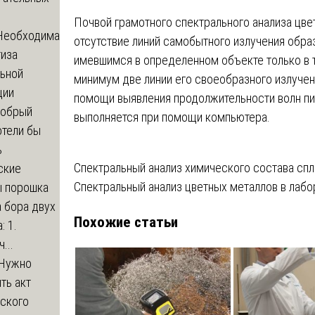
Почвой грамотного спектрального анализа цве
Необходима
отсутствие линий самобытного излучения обра
тиза
имевшимся в определенном объекте только в т
льной
минимум две линии его своеобразного излучен
ции
помощи выявления продолжительности волн пи
обрый
выполняется при помощи компьютера.
отели бы
ь
Навигация
Спектральный анализ химического состава спл
ские
Спектральный анализ цветных металлов в лабо
ы порошка
по
 бора двух
Похожие статьи
записям
: 1.
...
Нужно
ть акт
еского