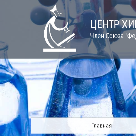
Skip
to
content
ЦЕНТР Х
Член Союза "Фе
Главная