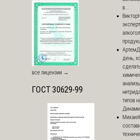
в...
Виктор
экспер
алкого
продук
Артем
Д
день, х
сделат
все лицензии →
химиче
анализ
ГОСТ 30629-99
нитрида
типов на
Динамич
Михаил
состави
технич