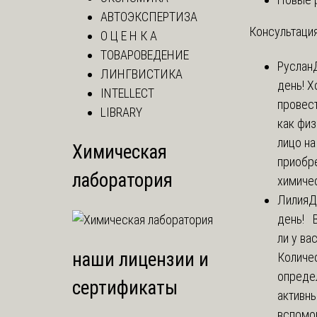
АВТОЭКСПЕРТИЗА
Консультация
О Ц Е Н К А
ТОВАРОВЕДЕНИЕ
Руслан
ЛИНГВИСТИКА
день! Х
INTELLECT
провест
LIBRARY
как фи
лицо н
Химическая
приобр
лаборатория
химичес
Лилия
Д
день! 
ли у ва
наши лицензии и
Количе
опреде
сертификаты
активны
вспомо