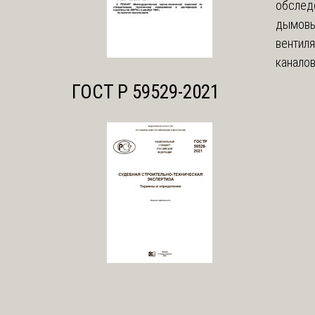
обслед
дымовы
вентил
каналов
ГОСТ Р 59529-2021