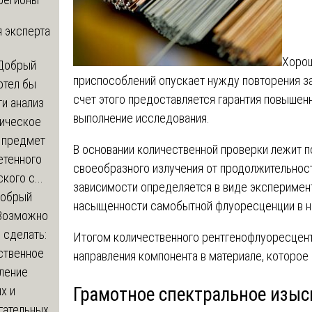
 эксперта
Хорош
Добрый
приспособлений опускает нужду повторения з
отел бы
счет этого предоставляется гарантия повышенн
и анализ
выполнение исследования.
зическое
а предмет
В основании количественной проверки лежит 
етенного
своеобразного излучения от продолжительнос
кого с...
зависимости определяется в виде эксперимент
обрый
насыщенности самобытной флуоресценции в н
Возможно
с сделать:
Итогом количественного рентгенофлуоресцент
ственное
направления компонента в материале, которое
ление
х и
Грамотное спектральное изыс
гательных