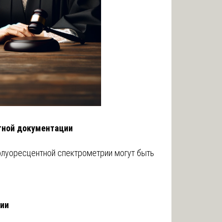
тной документации
флуоресцентной спектрометрии могут быть
гии