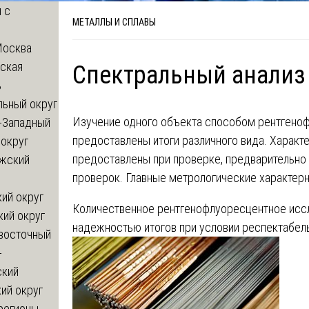
 с
МЕТАЛЛЫ И СПЛАВЫ
Москва
ская
Спектральный анализ
ь
льный округ
Изучение одного объекта способом рентгено
-Западный
предоставлены итоги различного вида. Характ
округ
предоставлены при проверке, предварительно 
жский
проверок. Главные метрологические характер
ий округ
Количественное рентгенофлуоресцентное исс
кий округ
надежностью итогов при условии респектабель
восточный
-
ский
ий округ
регионы