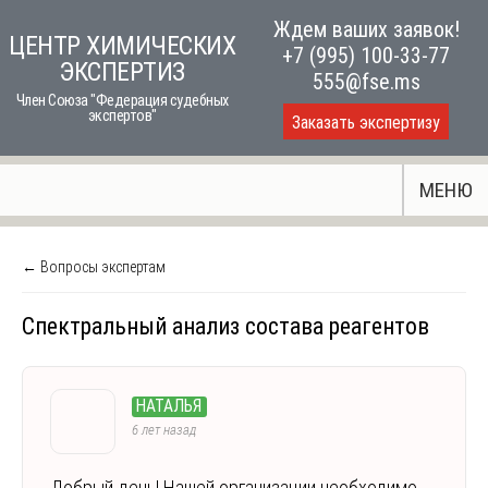
Skip
Ждем ваших заявок!
ЦЕНТР ХИМИЧЕСКИХ
to
+7 (995) 100-33-77
ЭКСПЕРТИЗ
content
555@fse.ms
Член Союза "Федерация судебных
экспертов"
Заказать экспертизу
МЕНЮ
← Вопросы экспертам
Спектральный анализ состава реагентов
НАТАЛЬЯ
6 лет назад
Добрый день! Нашей организации необходимо