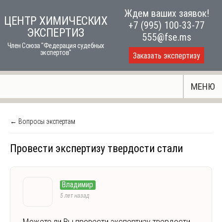
Skip
Ждем ваших заявок!
ЦЕНТР ХИМИЧЕСКИХ
to
+7 (995) 100-33-77
ЭКСПЕРТИЗ
content
555@fse.ms
Член Союза "Федерация судебных
экспертов"
Заказать экспертизу
МЕНЮ
← Вопросы экспертам
Провести экспертизу твердости стали
Владимир
5 лет назад
Можете ли Вы провести экспертизу твердости