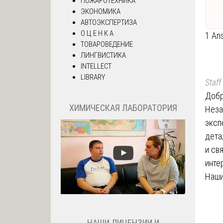
ПОЖАРОТЕХНИКА
ЭКОНОМИКА
АВТОЭКСПЕРТИЗА
О Ц Е Н К А
1 An
ТОВАРОВЕДЕНИЕ
ЛИНГВИСТИКА
INTELLECT
LIBRARY
Staff
Добр
ХИМИЧЕСКАЯ ЛАБОРАТОРИЯ
Неза
эксп
дета
и св
инте
Наши
НАШИ ЛИЦЕНЗИИ И