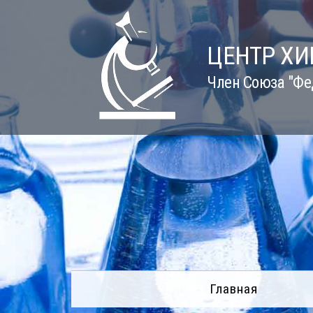
Skip
to
content
ЦЕНТР Х
Член Союза "Фе
Главная