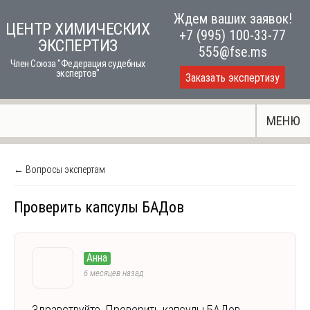
Skip
Ждем ваших заявок!
ЦЕНТР ХИМИЧЕСКИХ
to
+7 (995) 100-33-77
ЭКСПЕРТИЗ
content
555@fse.ms
Член Союза "Федерация судебных
экспертов"
Заказать экспертизу
МЕНЮ
← Вопросы экспертам
Проверить капсулы БАДов
Анна
6 месяцев назад
Здравствуйте, Проверить капсулы БАДов.