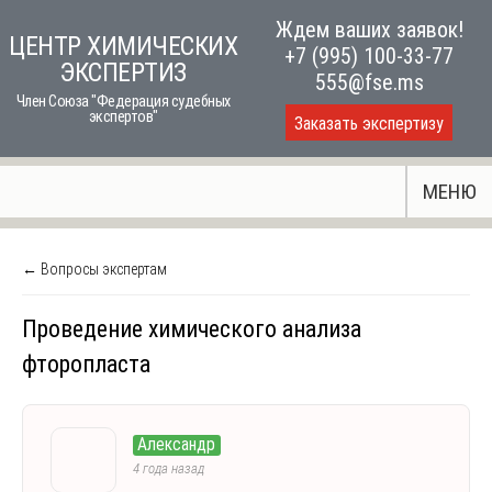
Skip
Ждем ваших заявок!
ЦЕНТР ХИМИЧЕСКИХ
to
+7 (995) 100-33-77
ЭКСПЕРТИЗ
content
555@fse.ms
Член Союза "Федерация судебных
экспертов"
Заказать экспертизу
МЕНЮ
← Вопросы экспертам
Проведение химического анализа
фторопласта
Александр
4 года назад