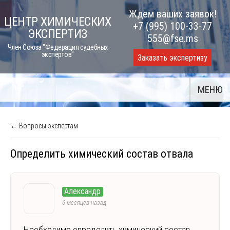
Skip
Ждем ваших заявок!
ЦЕНТР ХИМИЧЕСКИХ
to
+7 (995) 100-33-77
ЭКСПЕРТИЗ
content
555@fse.ms
Член Союза "Федерация судебных
экспертов"
Заказать экспертизу
МЕНЮ
← Вопросы экспертам
Определить химический состав отвала
Александр
6 месяцев назад
Необходимо определить химический состав