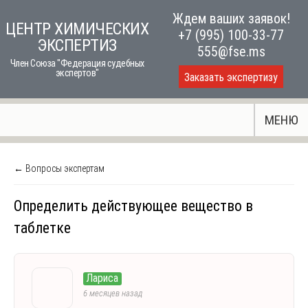
Skip
Ждем ваших заявок!
ЦЕНТР ХИМИЧЕСКИХ
to
+7 (995) 100-33-77
ЭКСПЕРТИЗ
content
555@fse.ms
Член Союза "Федерация судебных
экспертов"
Заказать экспертизу
МЕНЮ
← Вопросы экспертам
Определить действующее вещество в
таблетке
Лариса
6 месяцев назад