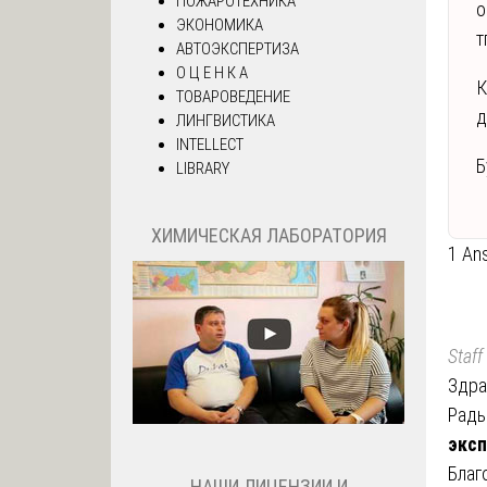
ПОЖАРОТЕХНИКА
о
ЭКОНОМИКА
т
АВТОЭКСПЕРТИЗА
О Ц Е Н К А
К
ТОВАРОВЕДЕНИЕ
д
ЛИНГВИСТИКА
INTELLECT
Б
LIBRARY
ХИМИЧЕСКАЯ ЛАБОРАТОРИЯ
1 An
Staff
Здра
Рады
эксп
Благ
НАШИ ЛИЦЕНЗИИ И