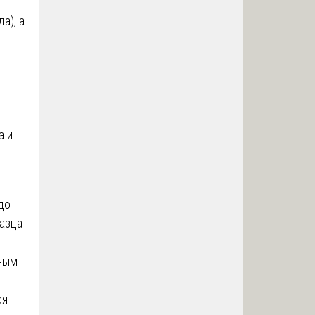
а), а
а и
до
разца
дным
ся