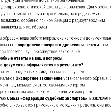
структуры и наличие актуальной региональной
дендрохронологической шкалы для сравнения. Для морёног
дуба это может быть затруднительно, но в ряде случаев
возможно, особенно при комбинации с радиоуглеродным
анализом для калибровки.
м образом, наша работа направлена на точное и документаль
нованное
определение возраста древесины
, результатом
рой является научно-экспертное заключение.
обные ответы на ваши вопросы
е документы оформляются по результату?
тогам проведённых исследований вы получаете
иальное
Экспертное заключение
установленного образца. 
мент подписывается аттестованным экспертом-
рохронологом или физиком-аналитиком и заверяется
атью
Союза «Федерация судебных экспертов»
. В заключен
обно описываются применённые методики, представлены вс