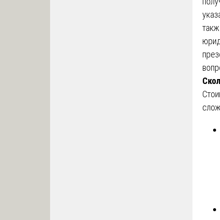
полу
указ
такж
юрид
през
вопр
Скол
Стои
слож