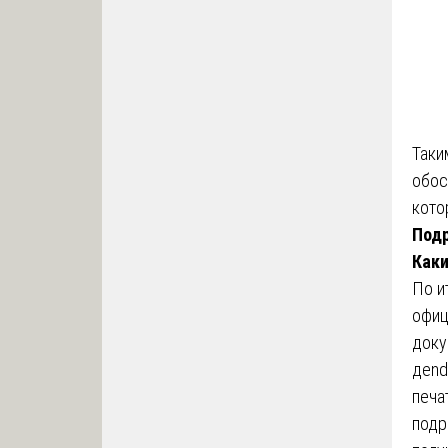
Таки
обос
кото
Подр
Каки
По и
офиц
доку
дend
печ
подр