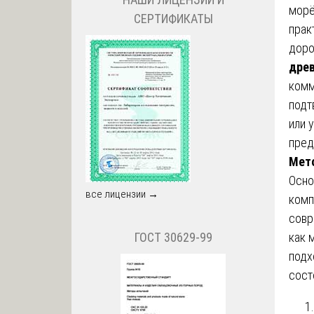
морё
СЕРТИФИКАТЫ
прак
доро
дре
комм
подт
или 
пред
Мето
Осно
все лицензии →
ком
совр
как 
ГОСТ 30629-99
подх
сост