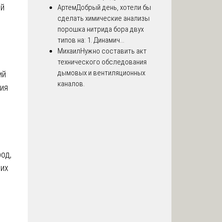
ой
Артем
Добрый день, хотели бы
сделать химические анализы
порошка нитрида бора двух
типов на: 1. Динамич...
Михаил
Нужно составить акт
технического обследования
дымовых и вентиляционных
ий
каналов.
рия
од,
щих