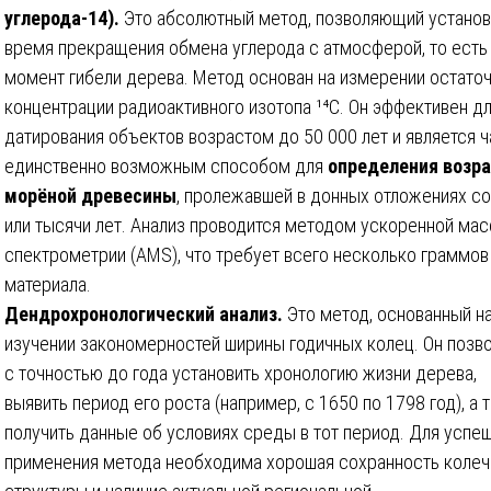
углерода-14).
Это абсолютный метод, позволяющий установ
время прекращения обмена углерода с атмосферой, то есть
момент гибели дерева. Метод основан на измерении остато
концентрации радиоактивного изотопа ¹⁴C. Он эффективен д
датирования объектов возрастом до 50 000 лет и является ч
единственно возможным способом для
определения возр
морёной древесины
, пролежавшей в донных отложениях со
или тысячи лет. Анализ проводится методом ускоренной мас
спектрометрии (AMS), что требует всего несколько граммов
материала.
Дендрохронологический анализ.
Это метод, основанный н
изучении закономерностей ширины годичных колец. Он позв
с точностью до года установить хронологию жизни дерева,
выявить период его роста (например, с 1650 по 1798 год), а 
получить данные об условиях среды в тот период. Для успе
применения метода необходима хорошая сохранность колеч