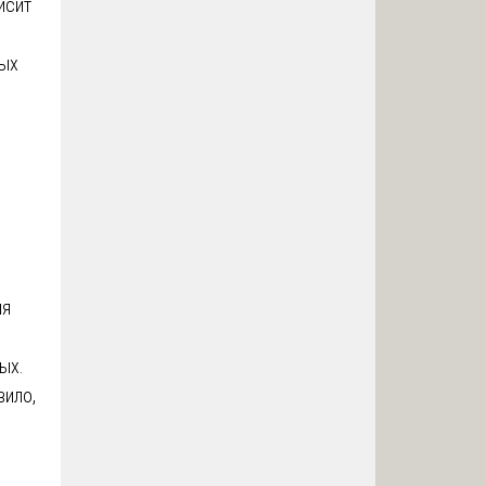
исит
ных
ия
ых.
вило,