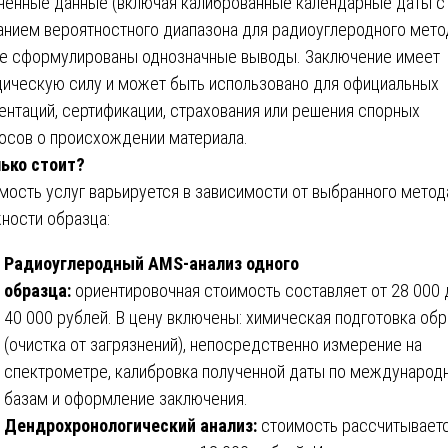
ченные данные (включая калиброванные календарные даты с
анием вероятностного диапазона для радиоуглеродного метод
е сформулированы однозначные выводы. Заключение имеет
ическую силу и может быть использовано для официальных
ентаций, сертификации, страхования или решения спорных
осов о происхождении материала.
ько стоит?
мость услуг варьируется в зависимости от выбранного метод
ности образца:
Радиоуглеродный AMS-анализ одного
образца:
ориентировочная стоимость составляет от 28 000 
40 000 рублей. В цену включены: химическая подготовка об
(очистка от загрязнений), непосредственно измерение на
спектрометре, калибровка полученной даты по междунаро
базам и оформление заключения.
Дендрохронологический анализ:
стоимость рассчитывает