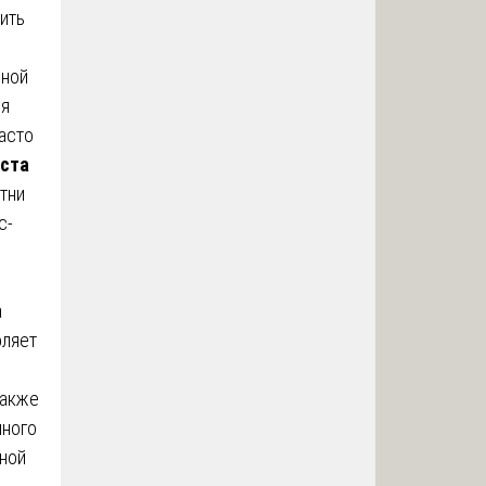
ить
чной
ля
асто
аста
тни
с-
а
оляет
также
шного
ной