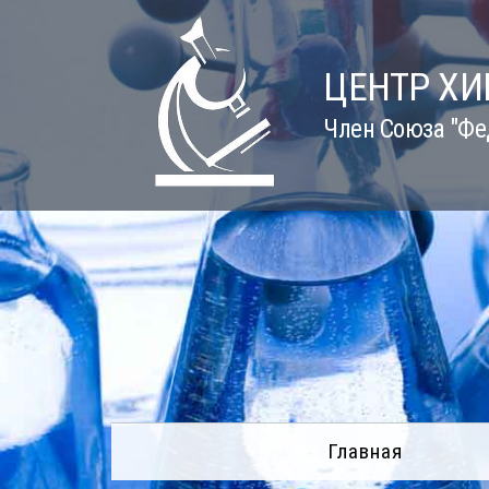
Skip
to
content
ЦЕНТР Х
Член Союза "Фе
Главная