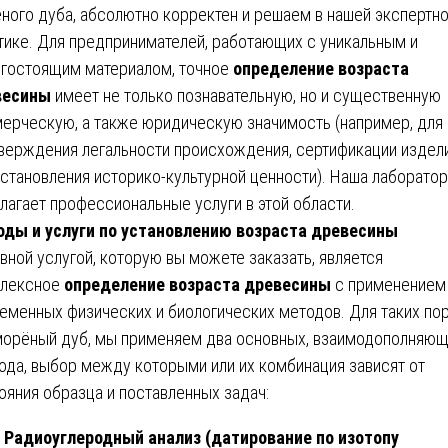
ного дуба, абсолютно корректен и решаем в нашей экспертн
тике. Для предпринимателей, работающих с уникальным и
гостоящим материалом, точное
определение возраста
весины
имеет не только познавательную, но и существенную
ерческую, а также юридическую значимость (например, для
верждения легальности происхождения, сертификации издел
установления историко-культурной ценности). Наша лаборато
лагает профессиональные услуги в этой области.
ды и услуги по установлению возраста древесины
вной услугой, которую вы можете заказать, является
плексное
определение возраста древесины
с применением
еменных физических и биологических методов. Для таких пор
морёный дуб, мы применяем два основных, взаимодополняю
ода, выбор между которыми или их комбинация зависят от
ояния образца и поставленных задач:
Радиоуглеродный анализ (датирование по изотопу