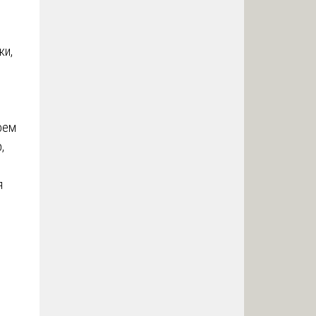
ки,
оем
,
я