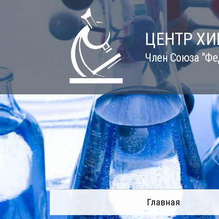
Skip
to
content
ЦЕНТР Х
Член Союза "Фе
Главная