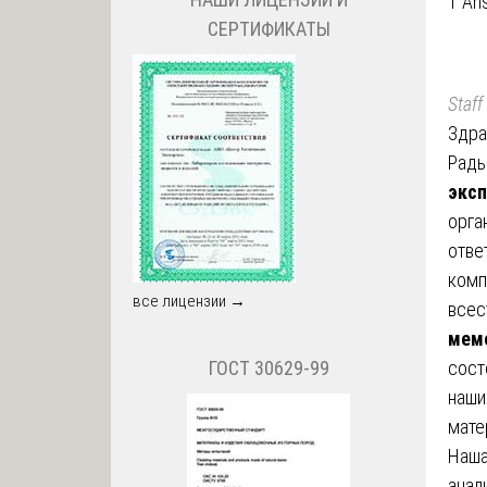
1 An
СЕРТИФИКАТЫ
Staff
Здра
Рады
эксп
орга
отве
комп
все лицензии →
всес
мем
сост
ГОСТ 30629-99
наши
мате
Наша
анал