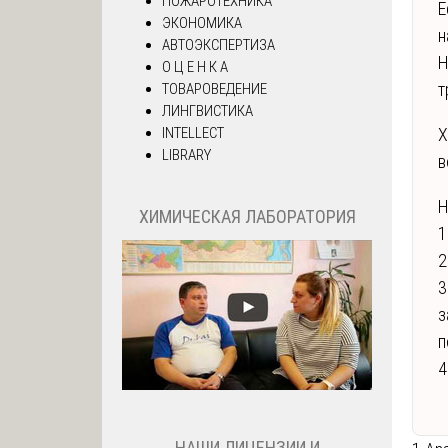
ПОЖАРОТЕХНИКА
Е
ЭКОНОМИКА
н
АВТОЭКСПЕРТИЗА
Н
О Ц Е Н К А
т
ТОВАРОВЕДЕНИЕ
ЛИНГВИСТИКА
INTELLECT
Х
LIBRARY
в
Н
ХИМИЧЕСКАЯ ЛАБОРАТОРИЯ
1
2
3
з
п
4
НАШИ ЛИЦЕНЗИИ И