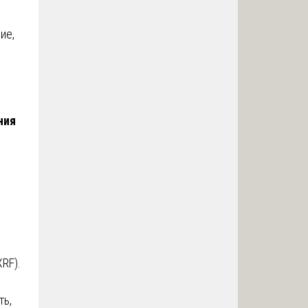
ие,
ния
RF).
ть,