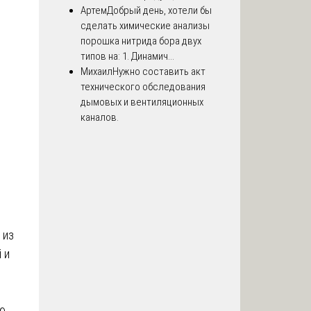
Артем
Добрый день, хотели бы
сделать химические анализы
порошка нитрида бора двух
типов на: 1. Динамич...
Михаил
Нужно составить акт
технического обследования
дымовых и вентиляционных
каналов.
 из
 и
ую