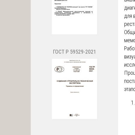
диаг
для 
рест
Общи
мемо
Рабо
ГОСТ Р 59529-2021
визу
иссл
Про
пост
этап