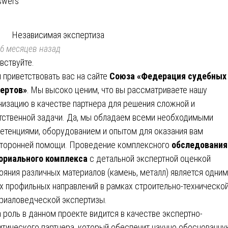
swers
Независимая экспертиза
6 месяцев назад
вствуйте.
 приветствовать вас на сайте
Союза «Федерация судебных
ертов»
. Мы высоко ценим, что вы рассматриваете нашу
низацию в качестве партнера для решения сложной и
тственной задачи. Да, мы обладаем всеми необходимыми
етенциями, оборудованием и опытом для оказания вам
торонней помощи. Проведение комплексного
обследования
ориального комплекса
с детальной экспертной оценкой
ояния различных материалов (камень, металл) является одним
х профильных направлений в рамках строительно-технической
риаловедческой экспертизы.
 роль в данном проекте видится в качестве экспертно-
итического партнера, который обеспечит научно обоснованн