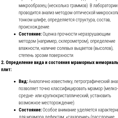
микрообразец (несколько граммов). В лаборатории
проводится анализ методом оптической микроскоп
тонком шлифе, определяется структура, состав,
происхождение.
Состояние:
Оценка прочности неразрушающим
методом (например, склерометром), определение
влажности, наличие солевых выцветов (высолов),
степень эрозии поверхности.
2. Определение вида и состояния мраморных мемориал
плит:
Вид:
Аналогично известняку, петрографический ана
позволяет точно классифицировать мрамор (мелко-
средне- или крупнокристаллический, установить
возможное месторождение).
Состояние:
Особое внимание уделяется характер
для мрамора дефектам: «сахарение» (расслоение