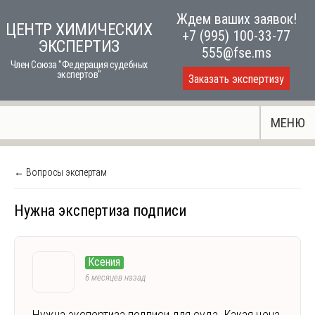
Skip
Ждем ваших заявок!
ЦЕНТР ХИМИЧЕСКИХ
to
+7 (995) 100-33-77
ЭКСПЕРТИЗ
content
555@fse.ms
Член Союза "Федерация судебных
экспертов"
Заказать экспертизу
МЕНЮ
← Вопросы экспертам
Нужна экспертиза подписи
Ксения
6 месяцев назад
Нужна экспертиза подписи для суда. Какая цена