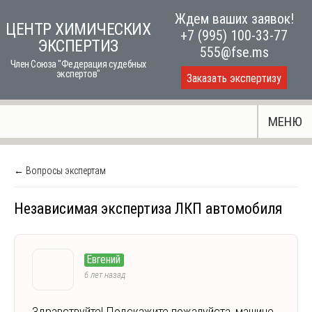
Skip
Ждем ваших заявок!
ЦЕНТР ХИМИЧЕСКИХ
to
+7 (995) 100-33-77
ЭКСПЕРТИЗ
content
555@fse.ms
Член Союза "Федерация судебных
экспертов"
Заказать экспертизу
МЕНЮ
← Вопросы экспертам
Независимая экспертиза ЛКП автомобиля
Евгений
6 лет назад
Здравствуйте! Подскажите пожалуйста, машине