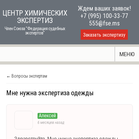
Skip
Ждем ваших заявок!
ЦЕНТР ХИМИЧЕСКИХ
to
+7 (995) 100-33-77
ЭКСПЕРТИЗ
content
555@fse.ms
Член Союза "Федерация судебных
экспертов"
Заказать экспертизу
МЕНЮ
← Вопросы экспертам
Мне нужна экспертиза одежды
Алексей
6 месяцев назад
Здравствуйте. Мне нужна экспертиза одежды