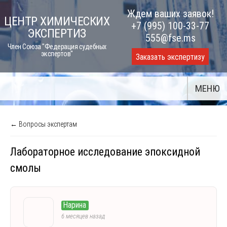
Skip
Ждем ваших заявок!
ЦЕНТР ХИМИЧЕСКИХ
to
+7 (995) 100-33-77
ЭКСПЕРТИЗ
content
555@fse.ms
Член Союза "Федерация судебных
экспертов"
Заказать экспертизу
МЕНЮ
← Вопросы экспертам
Лабораторное исследование эпоксидной
смолы
Нарина
6 месяцев назад