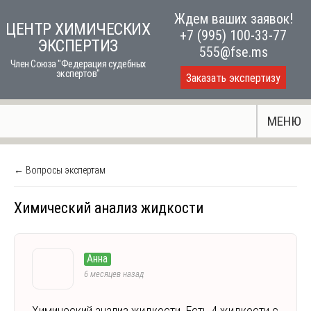
Skip
Ждем ваших заявок!
ЦЕНТР ХИМИЧЕСКИХ
to
+7 (995) 100-33-77
ЭКСПЕРТИЗ
content
555@fse.ms
Член Союза "Федерация судебных
экспертов"
Заказать экспертизу
МЕНЮ
← Вопросы экспертам
Химический анализ жидкости
Анна
6 месяцев назад
Химический анализ жидкости. Есть 4 жидкости с