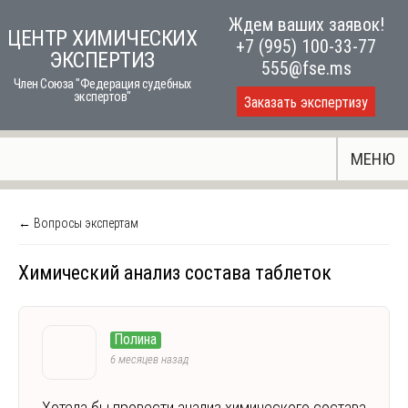
Skip
Ждем ваших заявок!
ЦЕНТР ХИМИЧЕСКИХ
to
+7 (995) 100-33-77
ЭКСПЕРТИЗ
content
555@fse.ms
Член Союза "Федерация судебных
экспертов"
Заказать экспертизу
МЕНЮ
← Вопросы экспертам
Химический анализ состава таблеток
Полина
6 месяцев назад
Хотела бы провести анализ химического состава