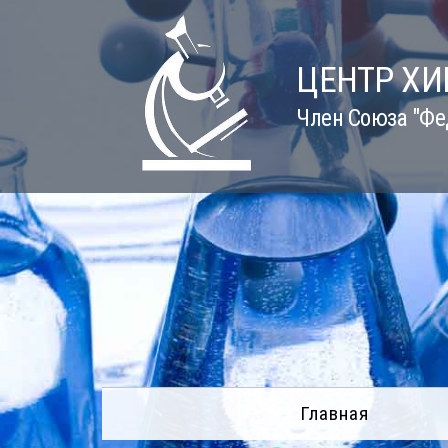
Skip
to
content
ЦЕНТР Х
Член Союза "Фе
Главная