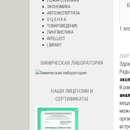
ПОЖАРОТЕХНИКА
Е
ЭКОНОМИКА
АВТОЭКСПЕРТИЗА
О Ц Е Н К А
ТОВАРОВЕДЕНИЕ
1 An
ЛИНГВИСТИКА
INTELLECT
LIBRARY
Staff
ХИМИЧЕСКАЯ ЛАБОРАТОРИЯ
Здра
Рады
эксп
В ра
НАШИ ЛИЦЕНЗИИ И
анал
СЕРТИФИКАТЫ
веще
можн
орга
встр