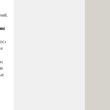
ний,
лос
лос»
 и
ы,
ми
ные