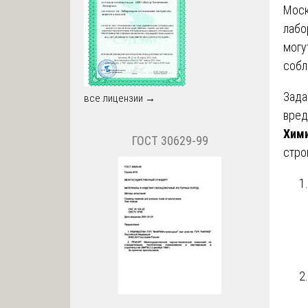
Моск
лабо
могу
собл
Зад
все лицензии →
вред
Хими
ГОСТ 30629-99
стро