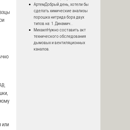
Артем
Добрый день, хотели бы
сделать химические анализы
разцы
порошка нитрида бора двух
ри
типов на: 1. Динамич...
Михаил
Нужно составить акт
технического обследования
дымовых и вентиляционных
каналов.
ычно
АВ,
шки,
емому
 или