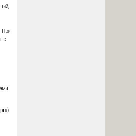
ций,
. При
г с
дами
рга)