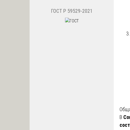
ГОСТ Р 59529-2021
Обща
В
Со
сос