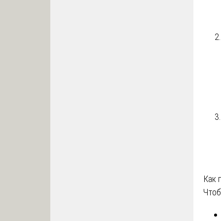
Как 
Что