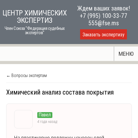
Skip
Ждем ваших заявок!
ЦЕНТР ХИМИЧЕСКИХ
to
+7 (995) 100-33-77
ЭКСПЕРТИЗ
content
555@fse.ms
Член Союза "Федерация судебных
экспертов"
Заказать экспертизу
МЕНЮ
← Вопросы экспертам
Химический анализ состава покрытия
Павел
4 года назад
На пластиковую подложку нанесен слой