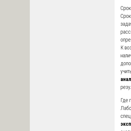
Срок
Срок
зада
расс
опре
К во
нали
допо
учит
анал
резу
Где 
Лабо
спец
эксп