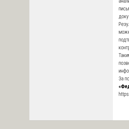
анал
пись
доку
Резу
може
подт
конт
Таки
позв
инфо
За п
«Фед
https