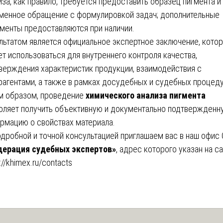
иза, как правило, требуется предоставить образец пигмента и
менное обращение с формулировкой задач; дополнительные
менты предоставляются при наличии.
льтатом является официальное экспертное заключение, кото
т использоваться для внутреннего контроля качества,
верждения характеристик продукции, взаимодействия с
рагентами, а также в рамках досудебных и судебных процеду
м образом, проведение
химического анализа пигмента
оляет получить объективную и документально подтвержденн
рмацию о свойствах материала.
одробной и точной консультацией приглашаем вас в наш офис
ерация судебных экспертов»
, адрес которого указан на са
://khimex.ru/contacts