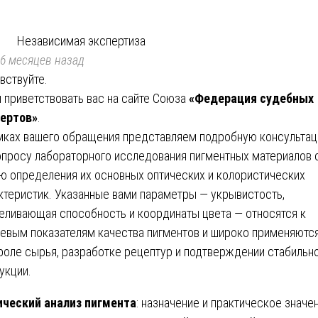
Независимая экспертиза
6 месяцев назад
вствуйте.
 приветствовать вас на сайте Союза
«Федерация судебных
ертов»
.
мках вашего обращения представляем подробную консульта
опросу лабораторного исследования пигментных материалов 
ю определения их основных оптических и колористических
ктеристик. Указанные вами параметры — укрывистость,
еливающая способность и координаты цвета — относятся к
евым показателям качества пигментов и широко применяются
роле сырья, разработке рецептур и подтверждении стабильн
укции.
ческий анализ пигмента
: назначение и практическое значе