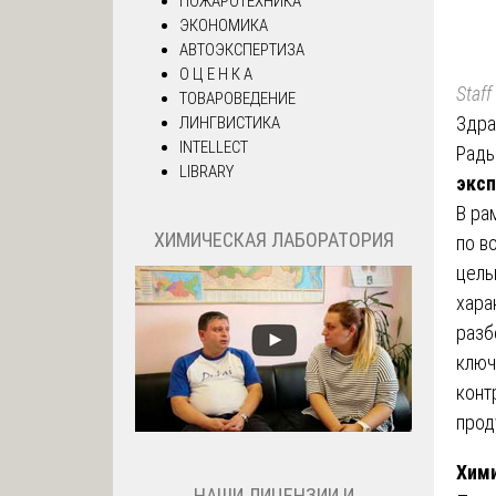
ПОЖАРОТЕХНИКА
ЭКОНОМИКА
АВТОЭКСПЕРТИЗА
О Ц Е Н К А
Staff
ТОВАРОВЕДЕНИЕ
Здра
ЛИНГВИСТИКА
INTELLECT
Рады
LIBRARY
эксп
В ра
ХИМИЧЕСКАЯ ЛАБОРАТОРИЯ
по в
цель
хара
разб
ключ
конт
прод
Хими
НАШИ ЛИЦЕНЗИИ И