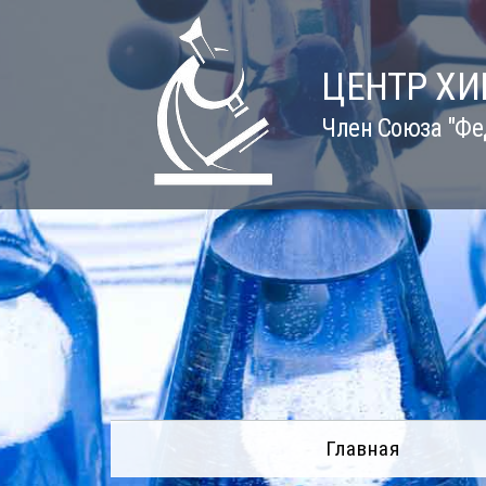
Skip
to
content
ЦЕНТР Х
Член Союза "Фе
Главная