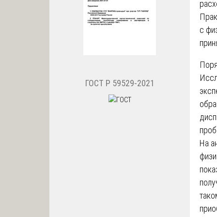
расх
Прак
с фи
прин
Поря
Иссл
ГОСТ Р 59529-2021
эксп
обра
дисп
проб
На а
физи
пока
полу
тако
прио