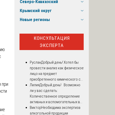
Северо-Кавказский
Крымский округ
Новые регионы
КОНСУЛЬТАЦИЯ
ЭКСПЕРТА
цию
с
Руслан
Добрый день! Хотел бы
провести анализ как физическое
лицо на предмет
приобретенного химического с...
 при
Лилия
Добрый день! Возможно
ости
ли у вас сделать:
Количественное определение
активных и вспомогательных в...
Виктор
Необходима экспертиза
ние
алкогольной продукции