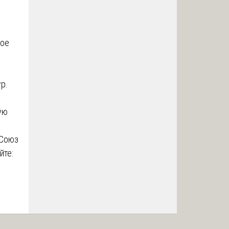
рое
р.
ую
 Союз
йте: