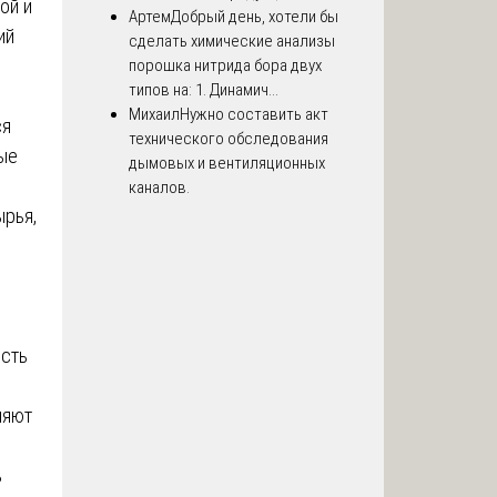
ой и
Артем
Добрый день, хотели бы
ий
сделать химические анализы
порошка нитрида бора двух
типов на: 1. Динамич...
Михаил
Нужно составить акт
ся
технического обследования
ые
дымовых и вентиляционных
каналов.
ырья,
ость
ляют
ь