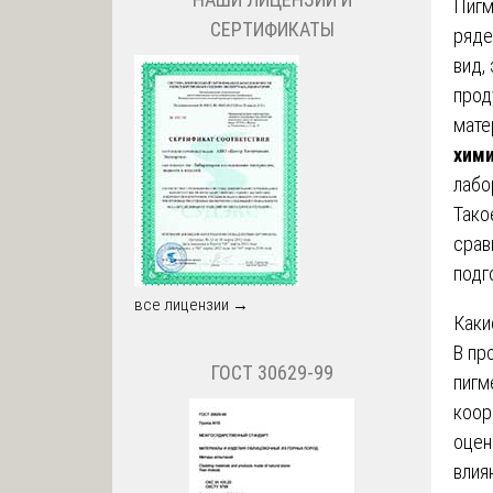
Пигм
СЕРТИФИКАТЫ
ряде
вид,
прод
мате
хими
лабо
Тако
срав
подг
все лицензии →
Каки
В пр
ГОСТ 30629-99
пигм
коор
оцен
влия