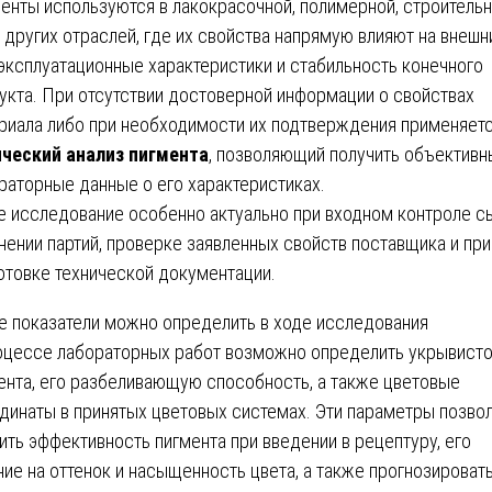
енты используются в лакокрасочной, полимерной, строительн
 других отраслей, где их свойства напрямую влияют на внешн
 эксплуатационные характеристики и стабильность конечного
укта. При отсутствии достоверной информации о свойствах
риала либо при необходимости их подтверждения применяет
ческий анализ пигмента
, позволяющий получить объективн
раторные данные о его характеристиках.
е исследование особенно актуально при входном контроле с
нении партий, проверке заявленных свойств поставщика и при
отовке технической документации.
е показатели можно определить в ходе исследования
оцессе лабораторных работ возможно определить укрывист
ента, его разбеливающую способность, а также цветовые
динаты в принятых цветовых системах. Эти параметры позво
ить эффективность пигмента при введении в рецептуру, его
ние на оттенок и насыщенность цвета, а также прогнозироват