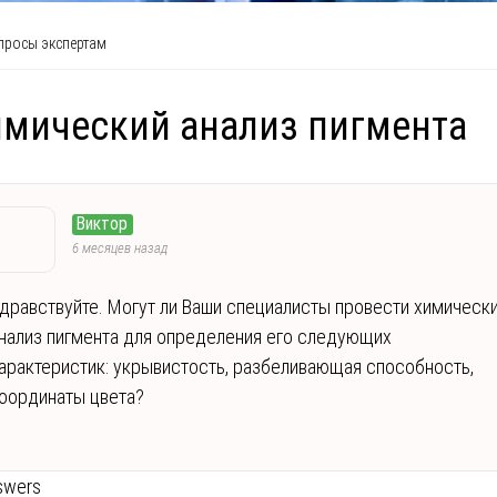
росы экспертам
мический анализ пигмента
Виктор
6 месяцев назад
дравствуйте. Могут ли Ваши специалисты провести химическ
нализ пигмента для определения его следующих
арактеристик: укрывистость, разбеливающая способность,
оординаты цвета?
swers