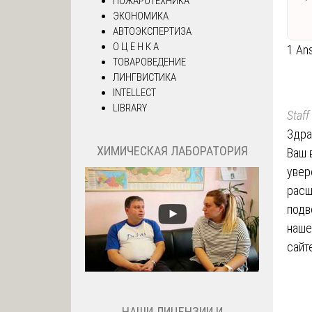
ПОЖАРОТЕХНИКА
ЭКОНОМИКА
АВТОЭКСПЕРТИЗА
О Ц Е Н К А
1 An
ТОВАРОВЕДЕНИЕ
ЛИНГВИСТИКА
INTELLECT
LIBRARY
Staff
Здра
ХИМИЧЕСКАЯ ЛАБОРАТОРИЯ
Ваш 
увер
расш
подв
наше
сайт
НАШИ ЛИЦЕНЗИИ И