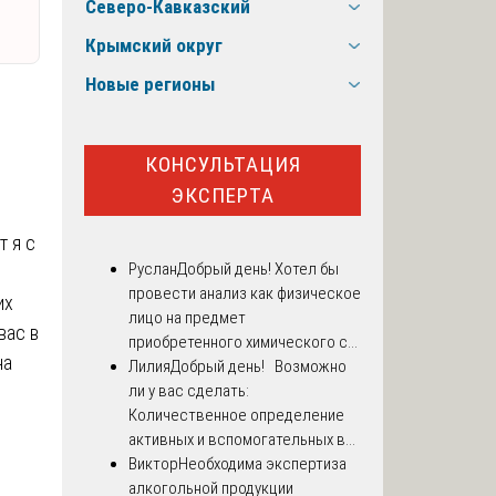
Северо-Кавказский
Крымский округ
Новые регионы
КОНСУЛЬТАЦИЯ
ЭКСПЕРТА
т я с
Руслан
Добрый день! Хотел бы
провести анализ как физическое
их
лицо на предмет
вас в
приобретенного химического с...
на
Лилия
Добрый день! Возможно
ли у вас сделать:
Количественное определение
активных и вспомогательных в...
Виктор
Необходима экспертиза
алкогольной продукции