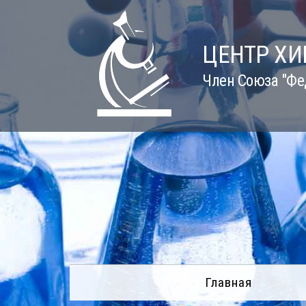
Skip
to
content
ЦЕНТР Х
Член Союза "Фе
Главная