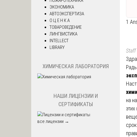
ПОЖАРОТЕХНИКА
ЭКОНОМИКА
АВТОЭКСПЕРТИЗА
О Ц Е Н К А
1 An
ТОВАРОВЕДЕНИЕ
ЛИНГВИСТИКА
INTELLECT
LIBRARY
Staff
Здра
ХИМИЧЕСКАЯ ЛАБОРАТОРИЯ
Рады
эксп
Наст
хими
НАШИ ЛИЦЕНЗИИ И
на н
СЕРТИФИКАТЫ
этих
веще
все лицензии →
срок
прав