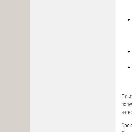
По и
полу
инте
Срок