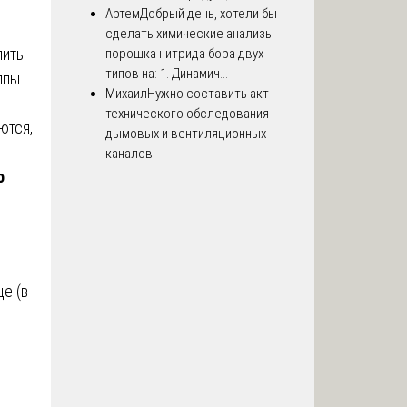
Артем
Добрый день, хотели бы
сделать химические анализы
лить
порошка нитрида бора двух
типов на: 1. Динамич...
ппы
Михаил
Нужно составить акт
технического обследования
ются,
дымовых и вентиляционных
каналов.
о
е (в