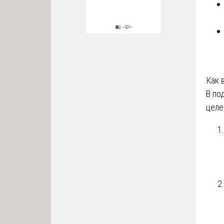
Как 
В по
целе