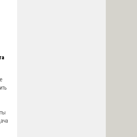
та
е
ить
нты
дача
я