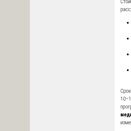
Сто
расс
Срок
10–1
прог
меди
изме