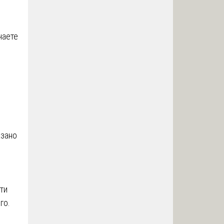
чаете
азано
ти
го.