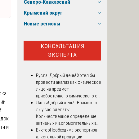
Северо-Кавказский
Крымский округ
Новые регионы
КОНСУЛЬТАЦИЯ
ЭКСПЕРТА
Руслан
Добрый день! Хотел бы
провести анализ как физическое
лицо на предмет
рка
приобретенного химического с...
вии
Лилия
Добрый день! Возможно
й
ли у вас сделать:
Количественное определение
док,
активных и вспомогательных в...
ти и
Виктор
Необходима экспертиза
алкогольной продукции