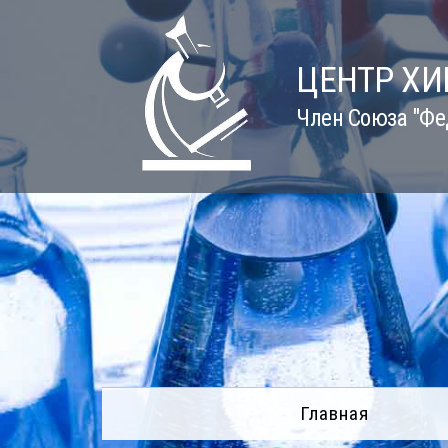
Skip
to
content
ЦЕНТР Х
Член Союза "Фе
Главная