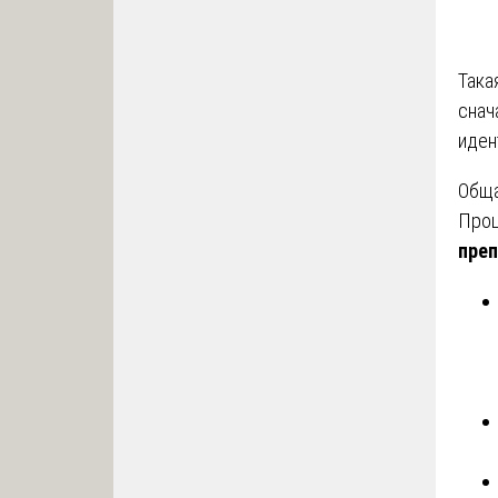
Така
снач
иден
Обща
Проц
преп