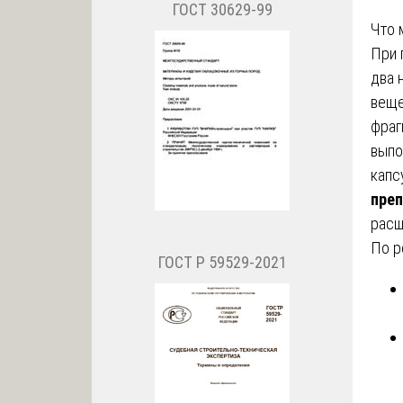
ГОСТ 30629-99
Что 
При 
два 
веще
фраг
выпо
капс
преп
расш
По р
ГОСТ Р 59529-2021