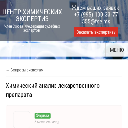
Skip
Ждем ваших заявок!
ЦЕНТР ХИМИЧЕСКИХ
to
+7 (995) 100-33-77
ЭКСПЕРТИЗ
content
555@fse.ms
Член Союза "Федерация судебных
экспертов"
Заказать экспертизу
МЕНЮ
← Вопросы экспертам
Химический анализ лекарственного
препарата
Фариза
6 месяцев назад