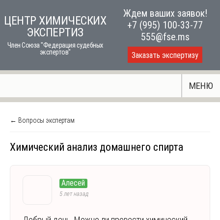
Skip
Ждем ваших заявок!
ЦЕНТР ХИМИЧЕСКИХ
to
+7 (995) 100-33-77
ЭКСПЕРТИЗ
content
555@fse.ms
Член Союза "Федерация судебных
экспертов"
Заказать экспертизу
МЕНЮ
← Вопросы экспертам
Химический анализ домашнего спирта
Алесей
5 лет назад
Добрый день. Можно ли провести химический