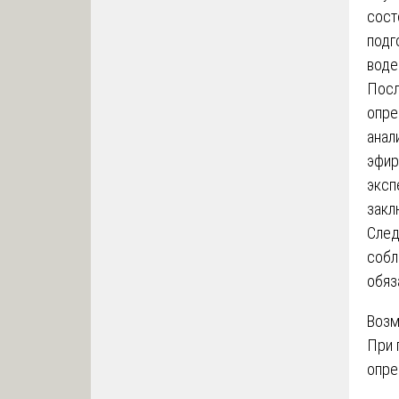
сост
подг
воде
Посл
опре
анал
эфир
эксп
закл
След
собл
обяз
Возм
При 
опре