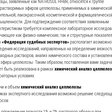
зцы, заявленные как NATROSOL HHBR, относятся к группе
растворимых эфиров целлюлозы, применяемых в химической
ительной, лакокрасочной, косметической и фармацевтическо
ышленности. Для подтверждения соответствия заявленным
ктеристикам требуется комплексное лабораторное исследов
чающее как физико-химические, так и структурные показател
з
«Федерация судебных экспертов»
располагает возможн
едения исследований, направленных на определение вязкост
 водных растворов, анализ химического состава и установлен
 эфира целлюлозы. Таким образом, поставленная вами задача
т быть реализована в рамках
химический анализ целлюло
раторных условиях.
чи и объем
химический анализ целлюлозы
мках экспертного исследования возможно решение следующ
осов:
определение вязкости 1% и 2% растворов образца при