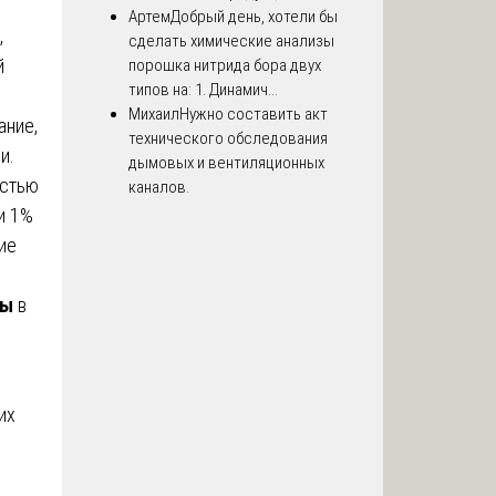
Артем
Добрый день, хотели бы
,
сделать химические анализы
й
порошка нитрида бора двух
типов на: 1. Динамич...
Михаил
Нужно составить акт
ание,
технического обследования
и.
дымовых и вентиляционных
остью
каналов.
и 1%
ие
зы
в
их