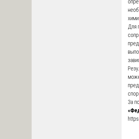
опре
необ
хими
Для 
сопр
пред
выпо
зави
Резу
може
пред
спор
За п
«Фед
https