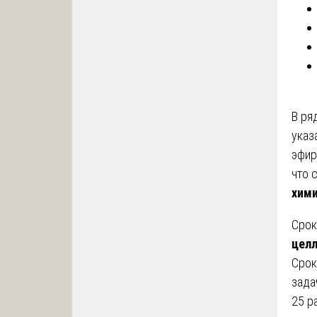
В ря
указ
эфир
что 
хими
Срок
цел
Срок
зада
25 р