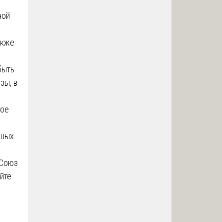
ной
акже
быть
зы, в
рое
жных
 Союз
йте: