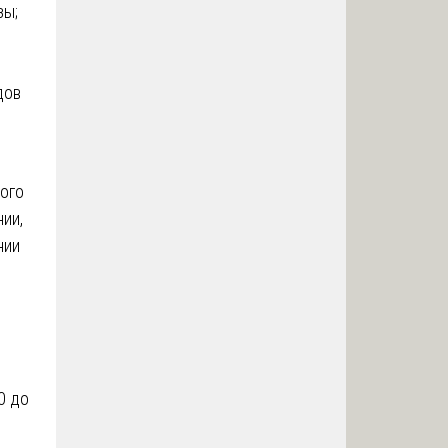
зы;
дов
ного
ии,
нии
0 до