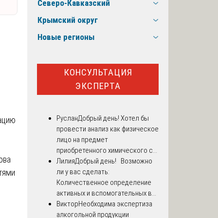
Северо-Кавказский
Крымский округ
Новые регионы
КОНСУЛЬТАЦИЯ
ЭКСПЕРТА
Руслан
Добрый день! Хотел бы
ацию
провести анализ как физическое
лицо на предмет
приобретенного химического с...
ова
Лилия
Добрый день! Возможно
тями
ли у вас сделать:
Количественное определение
активных и вспомогательных в...
Виктор
Необходима экспертиза
алкогольной продукции