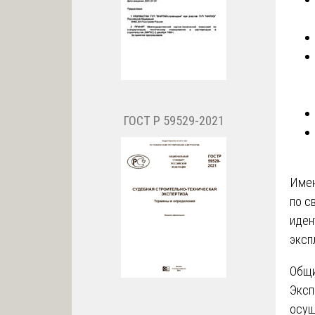
ГОСТ Р 59529-2021
Име
по с
иден
эксп
Общи
Эксп
осущ