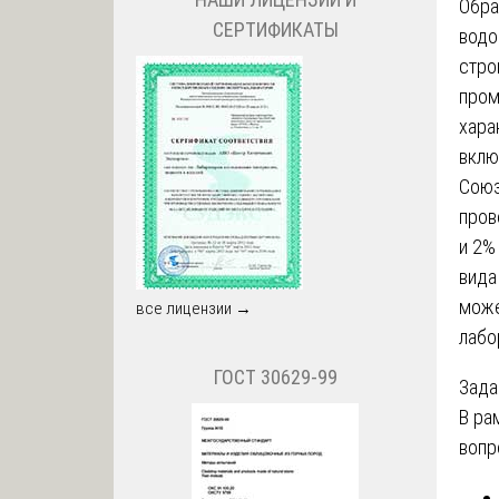
Обра
СЕРТИФИКАТЫ
водо
стро
пром
хара
вклю
Сою
пров
и 2%
вида
може
все лицензии →
лабо
ГОСТ 30629-99
Зада
В ра
вопр