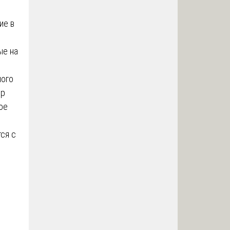
ие в
ые на
ного
ур
ое
ся с