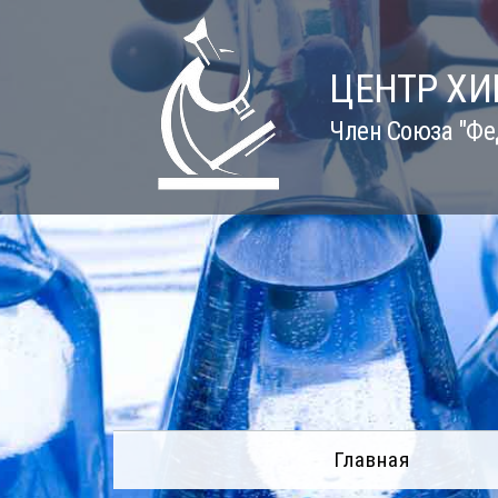
Skip
to
content
ЦЕНТР Х
Член Союза "Фе
Главная