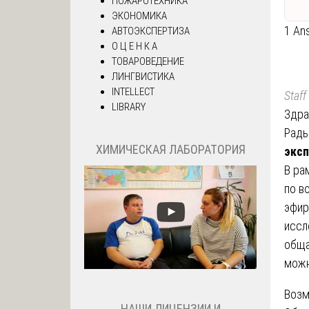
ПОЖАРОТЕХНИКА
ЭКОНОМИКА
1 An
АВТОЭКСПЕРТИЗА
О Ц Е Н К А
ТОВАРОВЕДЕНИЕ
ЛИНГВИСТИКА
INTELLECT
Staff
LIBRARY
Здра
Рады
ХИМИЧЕСКАЯ ЛАБОРАТОРИЯ
эксп
В ра
по в
эфир
иссл
обща
можн
Возм
НАШИ ЛИЦЕНЗИИ И