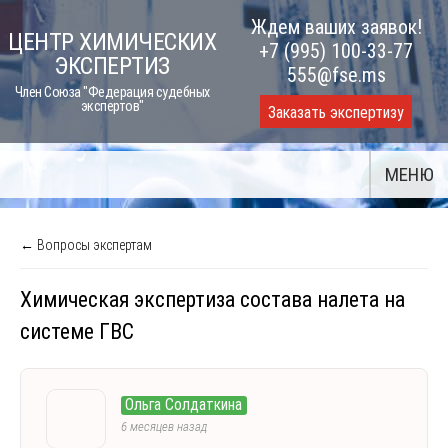
Skip
Ждем ваших заявок!
ЦЕНТР ХИМИЧЕСКИХ
to
+7 (995) 100-33-77
ЭКСПЕРТИЗ
content
555@fse.ms
Член Союза "Федерация судебных
экспертов"
Заказать экспертизу
МЕНЮ
← Вопросы экспертам
Химическая экспертиза состава налета на
системе ГВС
Ольга Солдаткина
6 месяцев назад