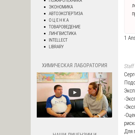
ПОЖАРОТЕХНИКА
л
ЭКОНОМИКА
п
АВТОЭКСПЕРТИЗА
О Ц Е Н К А
ТОВАРОВЕДЕНИЕ
ЛИНГВИСТИКА
1 An
INTELLECT
LIBRARY
ХИМИЧЕСКАЯ ЛАБОРАТОРИЯ
Staff
Серг
Подо
Эксп
-Экс
-Экс
-Оце
риск
Для 
НАШИ ЛИЦЕНЗИИ И