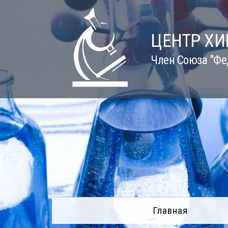
Skip
to
content
ЦЕНТР Х
Член Союза "Фе
Главная