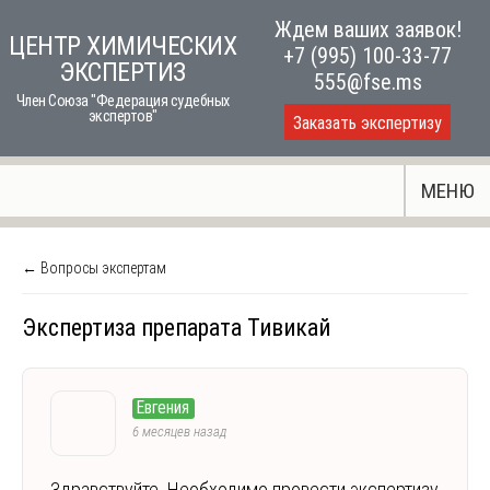
Skip
Ждем ваших заявок!
ЦЕНТР ХИМИЧЕСКИХ
to
+7 (995) 100-33-77
ЭКСПЕРТИЗ
content
555@fse.ms
Член Союза "Федерация судебных
экспертов"
Заказать экспертизу
МЕНЮ
← Вопросы экспертам
Экспертиза препарата Тивикай
Евгения
6 месяцев назад
Здравствуйте. Необходимо провести экспертизу