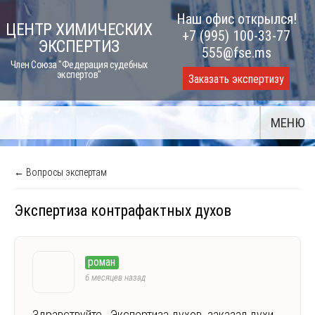
Skip
Наш офис открылся!
ЦЕНТР ХИМИЧЕСКИХ
to
+7 (995) 100-33-77
ЭКСПЕРТИЗ
content
555@fse.ms
Член Союза "Федерация судебных
экспертов"
Заказать экспертизу
МЕНЮ
← Вопросы экспертам
Экспертиза контрафактных духов
роман
6 месяцев назад
Здравствуйте. Экспертиза духов. заказал духи