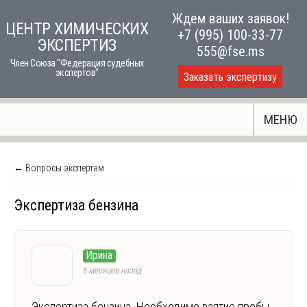
Skip
Ждем ваших заявок!
ЦЕНТР ХИМИЧЕСКИХ
to
+7 (995) 100-33-77
ЭКСПЕРТИЗ
content
555@fse.ms
Член Союза "Федерация судебных
экспертов"
Заказать экспертизу
МЕНЮ
← Вопросы экспертам
Экспертиза бензина
Ирина
6 месяцев назад
Экспертиза бензина. Необходимо взятие пробы