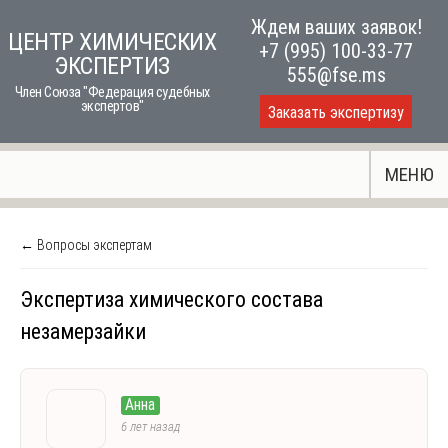
Skip
Ждем ваших заявок!
ЦЕНТР ХИМИЧЕСКИХ
to
+7 (995) 100-33-77
ЭКСПЕРТИЗ
content
555@fse.ms
Член Союза "Федерация судебных
экспертов"
Заказать экспертизу
МЕНЮ
← Вопросы экспертам
Экспертиза химического состава
незамерзайки
Анна
6 лет назад