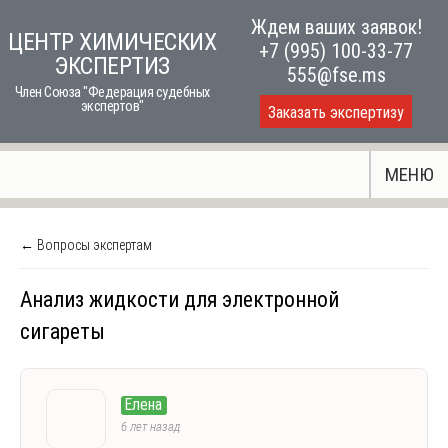
Skip
Ждем ваших заявок!
ЦЕНТР ХИМИЧЕСКИХ
to
+7 (995) 100-33-77
ЭКСПЕРТИЗ
content
555@fse.ms
Член Союза "Федерация судебных
экспертов"
Заказать экспертизу
МЕНЮ
← Вопросы экспертам
Анализ жидкости для электронной
сигареты
Елена
6 лет назад