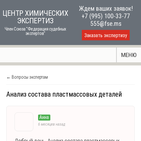
Skip
Ждем ваших заявок!
ЦЕНТР ХИМИЧЕСКИХ
to
+7 (995) 100-33-77
ЭКСПЕРТИЗ
content
555@fse.ms
Член Союза "Федерация судебных
экспертов"
Заказать экспертизу
МЕНЮ
← Вопросы экспертам
Анализ состава пластмассовых деталей
Анна
6 месяцев назад
Добрый день. Анализ состава пластмассовых