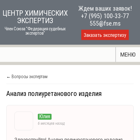
Skip
Ждем ваших заявок!
ЦЕНТР ХИМИЧЕСКИХ
to
+7 (995) 100-33-77
ЭКСПЕРТИЗ
content
555@fse.ms
Член Союза "Федерация судебных
экспертов"
Заказать экспертизу
МЕНЮ
← Вопросы экспертам
Анализ полиуретанового изделия
Юлия
6 месяцев назад
Здравствуйте! Анализ полиуретанового изделия.