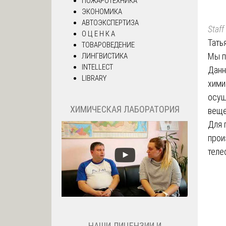
ПОЖАРОТЕХНИКА
ЭКОНОМИКА
АВТОЭКСПЕРТИЗА
Staff
О Ц Е Н К А
Тать
ТОВАРОВЕДЕНИЕ
Мы п
ЛИНГВИСТИКА
INTELLECT
Данн
LIBRARY
хими
осущ
ХИМИЧЕСКАЯ ЛАБОРАТОРИЯ
веще
Для 
прои
теле
НАШИ ЛИЦЕНЗИИ И