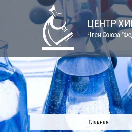
Skip
to
content
ЦЕНТР Х
Член Союза "Фе
Главная