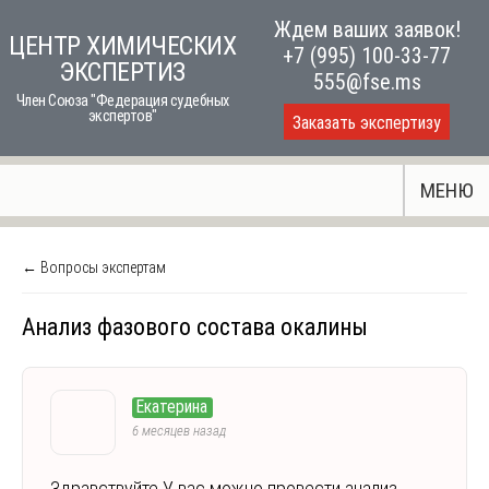
Skip
Ждем ваших заявок!
ЦЕНТР ХИМИЧЕСКИХ
to
+7 (995) 100-33-77
ЭКСПЕРТИЗ
content
555@fse.ms
Член Союза "Федерация судебных
экспертов"
Заказать экспертизу
МЕНЮ
← Вопросы экспертам
Анализ фазового состава окалины
Екатерина
6 месяцев назад
Здравствуйте У вас можно провести анализ