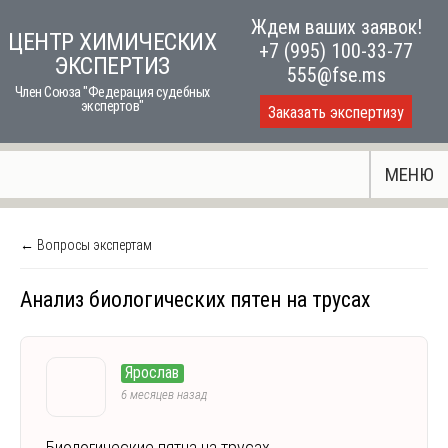
Skip
Ждем ваших заявок!
ЦЕНТР ХИМИЧЕСКИХ
to
+7 (995) 100-33-77
ЭКСПЕРТИЗ
content
555@fse.ms
Член Союза "Федерация судебных
экспертов"
Заказать экспертизу
МЕНЮ
← Вопросы экспертам
Анализ биологических пятен на трусах
Ярослав
6 месяцев назад
Биологические пятна на трусах