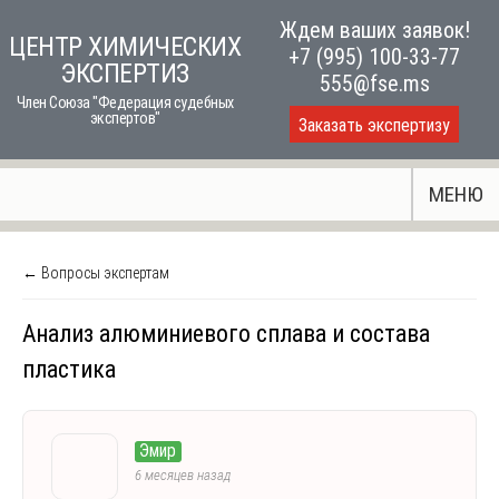
Skip
Ждем ваших заявок!
ЦЕНТР ХИМИЧЕСКИХ
to
+7 (995) 100-33-77
ЭКСПЕРТИЗ
content
555@fse.ms
Член Союза "Федерация судебных
экспертов"
Заказать экспертизу
МЕНЮ
← Вопросы экспертам
Анализ алюминиевого сплава и состава
пластика
Эмир
6 месяцев назад