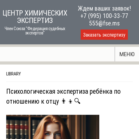
Skip
Ждем ваших заявок!
ЦЕНТР ХИМИЧЕСКИХ
to
+7 (995) 100-33-77
ЭКСПЕРТИЗ
content
555@fse.ms
Член Союза "Федерация судебных
экспертов"
Заказать экспертизу
МЕНЮ
LIBRARY
Психологическая экспертиза ребёнка по
отношению к отцу 👨‍👦🔍