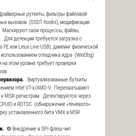
Драйверные руткиты, фильтры файловой
емных вызовов (SSDT hooks), модификации
. Маскируют свои процессы, файлы,
 Для детекции требуется загрузка с
PE или Linux Live-USB), дампинг физической
 с использованием отладчика ядра (WinDbg).
 на этом уровне требует проверки
ров.
первизора
.
️ Виртуализованные буткиты
авлением Intel VT-x/AMD-V. Перехватывают
я к MSR-регистрам. Детектируются через
CPUID и RDTSC (обнаружение «теневого»
ерку установленного бита VMX в MSR
ки.
⚙️ Внедрение в SPI-флеш-чип