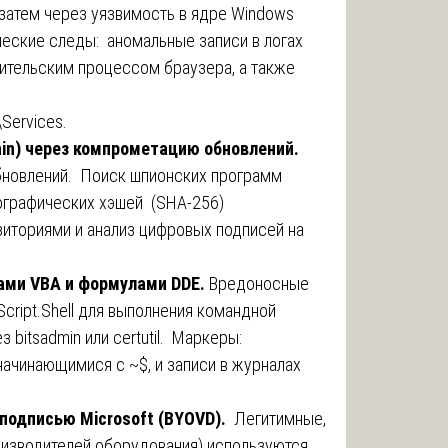
 затем через уязвимость в ядре Windows
еские следы: аномальные записи в логах
дительским процессом браузера, а также
Services.
ain) через компрометацию обновлений.
бновлений. Поиск шпионских программ
ографических хэшей (SHA-256)
зиториями и анализ цифровых подписей на
ами VBA и формулами DDE.
Вредоносные
ript.Shell для выполнения командной
з bitsadmin или certutil. Маркеры:
ачинающимися с ~$, и записи в журналах
 подписью Microsoft (BYOVD).
Легитимные,
оизводителей оборудования) используются