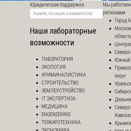
Юридическая поддержка
Мы работаем
регионами
Город 
Москов
Наши лабораторные
област
возможности
Центра
Северо
ЛАБОРАТОРИЯ
Южный 
ЭКОЛОГИЯ
Привол
КРИМИНАЛИСТИКА
округ
СТРОИТЕЛЬСТВО
Уральск
ЗЕМЛЕУСТРОЙСТВО
Сибирс
IT ЭКСПЕРТИЗА
Дальне
МЕДИЦИНА
Северо
ENGENEERING
Кавказ
ПОЖАРОТЕХНИКА
Крымск
ЭКОНОМИКА
Новые 