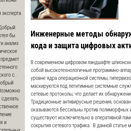
 эксперта
Добрый
Инженерные методы обнаруж
отел бы
и анализ
кода и защита цифровых акт
зическое
а предмет
В современном цифровом ландшафте шпионск
етенного
собой высокотехнологичные программно-аппар
кого с...
уровне ядра операционной системы, гипервизор
обрый
маскируются под легитимные системные служб
Возможно
сетевые протоколы, что делает их обнаружен
с сделать:
Традиционные антивирусные решения, основанн
ственное
оказываются бессильны против полиморфных и 
ление
существуют исключительно в оперативной пам
х и
сокрытия сетевого трафика. В данной статье 
гательных