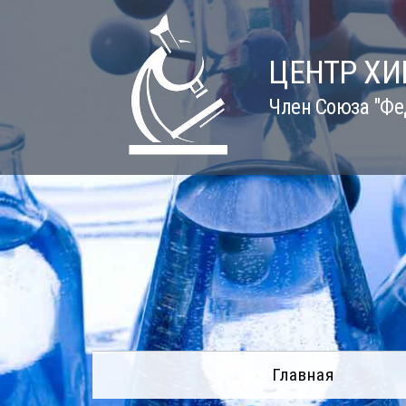
Skip
to
content
ЦЕНТР Х
Член Союза "Фе
Главная