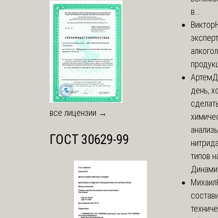
в...
Виктор
экспер
алкого
продук
Артем
Д
день, х
сделат
все лицензии →
химиче
анализ
ГОСТ 30629-99
нитрида
типов на
Динамич
Михаил
состави
технич