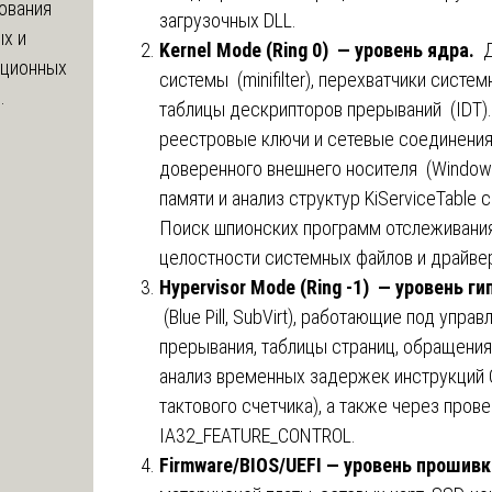
ования
загрузочных DLL.
х и
Kernel Mode (Ring 0) — уровень ядра.
яционных
системы (minifilter), перехватчики сист
.
таблицы дескрипторов прерываний (IDT)
реестровые ключи и сетевые соединения.
доверенного внешнего носителя (Windows 
памяти и анализ структур KiServiceTable
Поиск шпионских программ отслеживания
целостности системных файлов и драйве
Hypervisor Mode (Ring -1) —
уровень
ги
(Blue Pill, SubVirt), работающие под упр
прерывания, таблицы страниц, обращени
анализ временных задержек инструкций 
тактового счетчика), а также через пров
IA32_FEATURE_CONTROL.
Firmware/BIOS/UEFI — уровень прошив