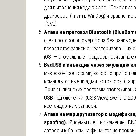
для выполнения кода в ядре. Поиск вкл
драйверов (lmvm в WinDbg) и сравнение 
(CVE).
Атаки на протокол Bluetooth (BlueBorn
стек протоколов смартфона без взаимодей
появляются записи о неавторизованных 
iOS — аномальные процессы, связанные с
BadUSB и инъекция через эмуляцию к
микроконтроллерами, которые при подкл
команды от имени администратора (напри
Поиск шпионских программ отслеживания
USB-подключений (USB View, Event ID 200
нестандартных записей.
Атака на маршрутизатор с модификац
spoofing).
Zлоумышленник изменяет DNS
запросы к банкам на фишинговые прокси.