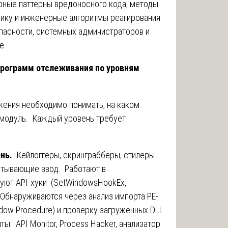
рные паттерны вредоносного кода, методы
тику и инженерные алгоритмы реагирования.
опасности, системных администраторов и
е.
программ отслеживания по уровням
жения необходимо понимать, на каком
 модуль. Каждый уровень требует
ень.
Кейлоггеры, скринграбберы, стилеры
атывающие ввод. Работают в
зуют API-хуки (SetWindowsHookEx,
 Обнаруживаются через анализ импорта PE-
dow Procedure) и проверку загруженных DLL
: API Monitor, Process Hacker, анализатор