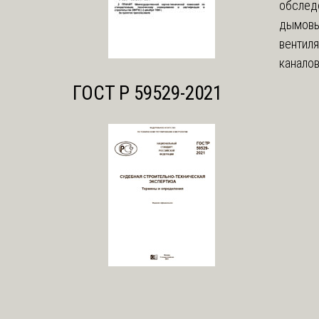
обслед
дымовы
вентил
каналов
ГОСТ Р 59529-2021