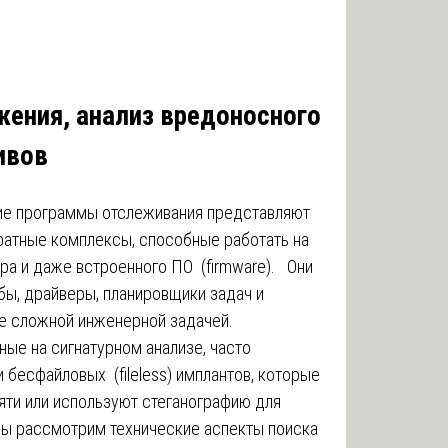
ения, анализ вредоносного
ивов
ие программы отслеживания представляют
атные комплексы, способные работать на
а и даже встроенного ПО (firmware). ️ Они
ы, драйверы, планировщики задач и
ие сложной инженерной задачей.
ые на сигнатурном анализе, часто
бесфайловых (fileless) имплантов, которые
яти или используют стеганографию для
мы рассмотрим технические аспекты поиска