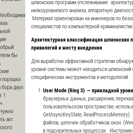
шпионских программ отслеживания: архитекту
низкоуровневого анализа, аппаратную диагнос
Необходима
️ Материал ориентирован на инженеров по без
тиза
специалистов по компьютерной криминалистик
льной
ции
Архитектурная классификация шпионских 
обрый
привилегий и месту внедрения
отели бы
Для выработки эффективной стратегии обнару
ь
уровне системы может находиться шпионский
ские
специфических инструментов и методологий:
ы порошка
 бора двух
User Mode (Ring 3) — прикладной уров
: 1.
браузерных данных, расширения, перехв
...
пользовательском пространстве, исполь
Нужно
GetAsyncKeyState, ReadProcessMemory).
ть акт
файлов, цепочек обработчиков окон (Win
еского
в подозрительных процессах. Инструменты