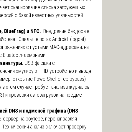
ючает сканирование списка загруженных
версий с базой известных уязвимостей
e, BlueFrag) и NFC.
Внедрение бэкдора в
ствия. Следы: в логах Android (logcat)
сопряжениях с пустыми MAC-адресами; на
 Bluetooth-демонами.
лавиатуры.
USB-флешки с
ючении эмулируют HID-устройство и вводят
мер, открытие PowerShell с -ep bypass).
 в этом случае требует анализа журналов
3) и проверки автозагрузок на предмет
ией DNS и подменой трафика (DNS
-сервер на роутере, перенаправляя
 Технический анализ включает проверку