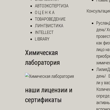
АВТОЭКСПЕРТИЗА
Консультация
О Ц Е Н К А
ТОВАРОВЕДЕНИЕ
Руслан
ЛИНГВИСТИКА
день! Х
INTELLECT
провест
LIBRARY
как фи
лицо н
Химическая
приобр
лаборатория
химичес
Лилия
Д
день! 
ли у ва
наши лицензии и
Количе
опреде
сертификаты
активны
вспомо