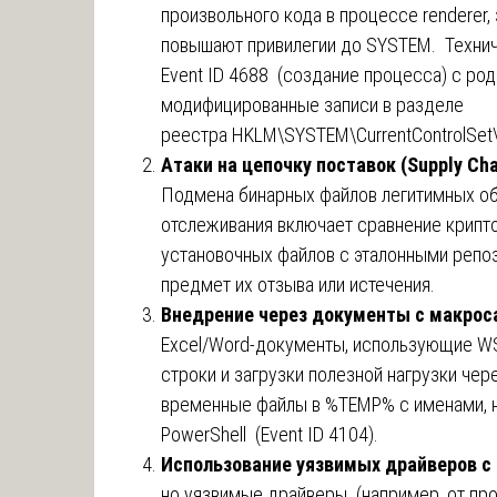
произвольного кода в процессе renderer,
повышают привилегии до SYSTEM. Технич
Event ID 4688 (создание процесса) с ро
модифицированные записи в разделе
реестра HKLM\SYSTEM\CurrentControlSet\
Атаки на цепочку поставок (Supply Ch
Подмена бинарных файлов легитимных о
отслеживания включает сравнение крипт
установочных файлов с эталонными репо
предмет их отзыва или истечения.
Внедрение через документы с макрос
Excel/Word-документы, использующие WSc
строки и загрузки полезной нагрузки чере
временные файлы в %TEMP% с именами, н
PowerShell (Event ID 4104).
Использование уязвимых драйверов с
но уязвимые драйверы (например, от пр