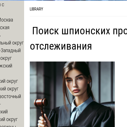
 с
LIBRARY
Москва
ская
Поиск шпионских пр
ь
льный округ
отслеживания
-Западный
округ
жский
ий округ
кий округ
восточный
-
ский
ий округ
регионы