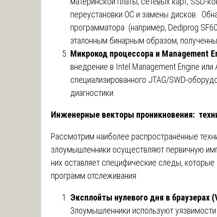
материнской платы, сетевых карт, SSD-к
переустановки ОС и замены дисков. Обн
программатора (например, Dediprog SF60
эталонным бинарным образом, полученны
Микрокод
процессора
и
Management En
внедрение в Intel Management Engine или 
специализированного JTAG/SWD-оборудов
диагностики.
Инженерные векторы проникновения: техн
Рассмотрим наиболее распространённые техни
злоумышленники осуществляют первичную им
них оставляет специфические следы, которые
программ отслеживания:
Эксплойты нулевого дня в браузерах (
Злоумышленники используют уязвимости 