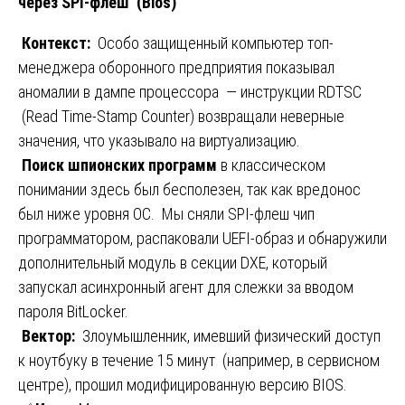
через SPI-флеш (Bios)
️
Контекст:
Особо защищенный компьютер топ-
менеджера оборонного предприятия показывал
аномалии в дампе процессора — инструкции RDTSC
(Read Time-Stamp Counter) возвращали неверные
значения, что указывало на виртуализацию.
Поиск шпионских программ
в классическом
понимании здесь был бесполезен, так как вредонос
был ниже уровня ОС. Мы сняли SPI-флеш чип
программатором, распаковали UEFI-образ и обнаружили
дополнительный модуль в секции DXE, который
запускал асинхронный агент для слежки за вводом
пароля BitLocker.
Вектор:
Злоумышленник, имевший физический доступ
к ноутбуку в течение 15 минут (например, в сервисном
центре), прошил модифицированную версию BIOS.