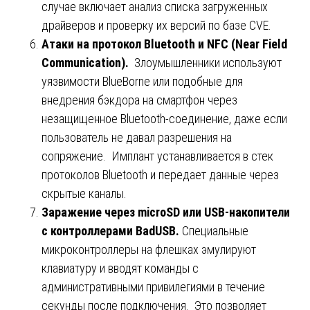
случае включает анализ списка загруженных
драйверов и проверку их версий по базе CVE.
Атаки
на
протокол
Bluetooth
и
NFC (Near Field
Communication).
Злоумышленники используют
уязвимости BlueBorne или подобные для
внедрения бэкдора на смартфон через
незащищенное Bluetooth-соединение, даже если
пользователь не давал разрешения на
сопряжение. Имплант устанавливается в стек
протоколов Bluetooth и передает данные через
скрытые каналы.
Заражение через microSD или USB-накопители
с контроллерами BadUSB.
Специальные
микроконтроллеры на флешках эмулируют
клавиатуру и вводят команды с
административными привилегиями в течение
секунды после подключения. Это позволяет