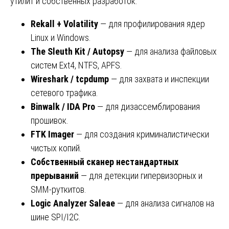
утилит и собственных разработок:
Rekall + Volatility
— для профилирования ядер
Linux и Windows.
The Sleuth Kit / Autopsy
— для анализа файловых
систем Ext4, NTFS, APFS.
Wireshark / tcpdump
— для захвата и инспекции
сетевого трафика.
Binwalk / IDA Pro
— для дизассемблирования
прошивок.
FTK Imager
— для создания криминалистически
чистых копий.
Собственный сканер нестандартных
прерываний
— для детекции гипервизорных и
SMM-руткитов.
Logic Analyzer Saleae
— для анализа сигналов на
шине SPI/I2C.