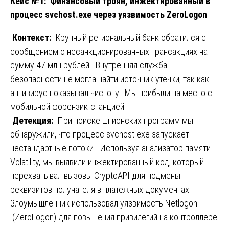
Кейс №1: Финансовый троян, инжектированный в
процесс svchost.exe через уязвимость ZeroLogon
️
Контекст:
Крупный региональный банк обратился с
сообщением о несанкционированных трансакциях на
сумму 47 млн рублей. Внутренняя служба
безопасности не могла найти источник утечки, так как
антивирус показывал чистоту. Мы прибыли на место с
мобильной форензик-станцией.
️
Детекция:
При поиске шпионских программ мы
обнаружили, что процесс svchost.exe запускает
нестандартные потоки. Используя анализатор памяти
Volatility, мы выявили инжектированный код, который
перехватывал вызовы CryptoAPI для подмены
реквизитов получателя в платежных документах.
Злоумышленник использовал уязвимость Netlogon
(ZeroLogon) для повышения привилегий на контроллере