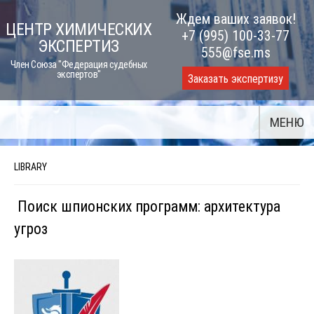
Skip
Ждем ваших заявок!
ЦЕНТР ХИМИЧЕСКИХ
to
+7 (995) 100-33-77
ЭКСПЕРТИЗ
content
555@fse.ms
Член Союза "Федерация судебных
экспертов"
Заказать экспертизу
МЕНЮ
LIBRARY
Поиск шпионских программ: архитектура
угроз