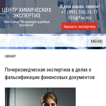
Skip
Ждем ваших заявок!
ЦЕНТР ХИМИЧЕСКИХ
to
+7 (995) 100-33-77
ЭКСПЕРТИЗ
content
555@fse.ms
Член Союза "Федерация судебных
экспертов"
Заказать экспертизу
МЕНЮ
LIBRARY
Почерковедческая экспертиза в делах о
фальсификации финансовых документов