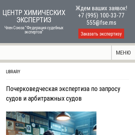
Skip
Ждем ваших заявок!
ЦЕНТР ХИМИЧЕСКИХ
to
+7 (995) 100-33-77
ЭКСПЕРТИЗ
content
555@fse.ms
Член Союза "Федерация судебных
экспертов"
Заказать экспертизу
МЕНЮ
LIBRARY
Почерковедческая экспертиза по запросу
судов и арбитражных судов