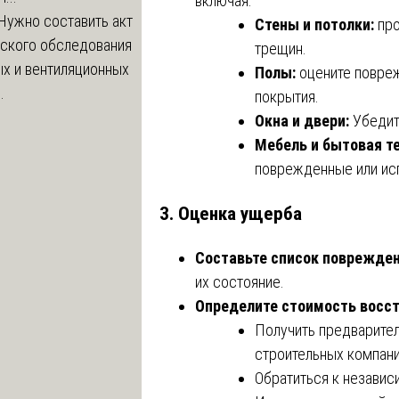
включая:
Нужно составить акт
Стены и потолки:
про
еского обследования
трещин.
х и вентиляционных
Полы:
оцените повреж
.
покрытия.
Окна и двери:
Убедите
Мебель и бытовая те
поврежденные или ис
3.
Оценка ущерба
Составьте список поврежден
их состояние.
Определите стоимость восст
Получить предварител
строительных компани
Обратиться к независ