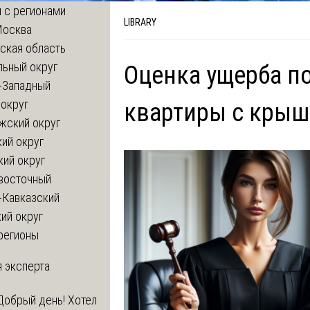
 с регионами
LIBRARY
Москва
ская область
льный округ
Оценка ущерба п
-Западный
округ
квартиры с кры
жский округ
ий округ
кий округ
восточный
-Кавказский
ий округ
регионы
 эксперта
Добрый день! Хотел