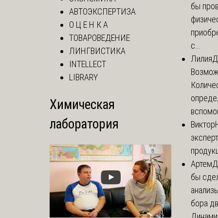
бы пров
АВТОЭКСПЕРТИЗА
физиче
О Ц Е Н К А
приобр
ТОВАРОВЕДЕНИЕ
с...
ЛИНГВИСТИКА
Лилия
Д
INTELLECT
Возможн
LIBRARY
Количе
опреде
Химическая
вспомог
лаборатория
Виктор
эксперт
продук
Артем
Д
бы сде
анализ
бора дв
Динамич