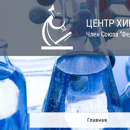
Skip
to
content
ЦЕНТР Х
Член Союза "Фе
Главная