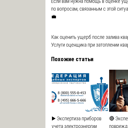
Если вам нужна помощь в оценке ущ
по вопросам, связанным с этой ситу
💼
Навигация
Как оценить ущерб после залива кв
Услуги оценщика при затоплении кв
по
Похожие статьи
записям
▶️ Экспертиза приборов
🔴 Экспе
учета электроэнергии
поврежд