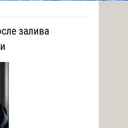
осле залива
ши