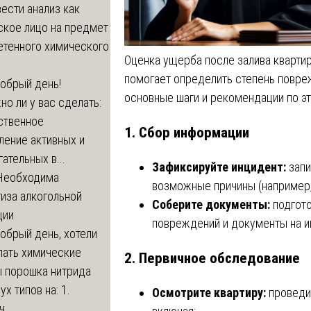
ести анализ как
ское лицо на предмет
етенного химического
Оценка ущерба после залива кварти
помогает определить степень повре
обрый день!
основные шаги и рекомендации по э
о ли у вас сделать:
ственное
1.
Сбор информации
ление активных и
ательных в...
Зафиксируйте инцидент:
запи
Необходима
возможные причины (например,
иза алкогольной
Соберите документы:
подгото
ции
повреждений и документы на 
обрый день, хотели
лать химические
2.
Первичное обследование
ы порошка нитрида
ух типов на: 1.
Осмотрите квартиру:
проведи
...