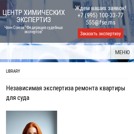
Skip
Ждем ваших заявок!
ЦЕНТР ХИМИЧЕСКИХ
to
+7 (995) 100-33-77
ЭКСПЕРТИЗ
content
555@fse.ms
Член Союза "Федерация судебных
экспертов"
Заказать экспертизу
МЕНЮ
LIBRARY
Независимая экспертиза ремонта квартиры
для суда