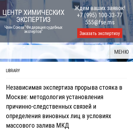
Skip
Ждем ваших заявок!
ЦЕНТР ХИМИЧЕСКИХ
to
+7 (995) 100-33-77
ЭКСПЕРТИЗ
content
555@fse.ms
Член Союза "Федерация судебных
экспертов"
Заказать экспертизу
МЕНЮ
LIBRARY
Независимая экспертиза прорыва стояка в
Москве: методология установления
причинно-следственных связей и
определения виновных лиц в условиях
массового залива МКД