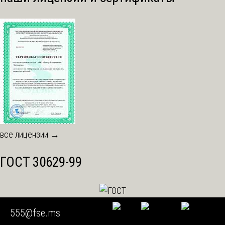
все лицензии →
ГОСТ 30629-99
555@fse.ms
ГОСТ Р 59529-2021