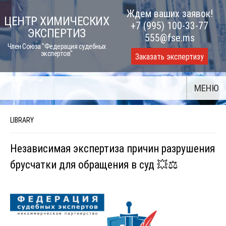
Skip
Ждем ваших заявок!
ЦЕНТР ХИМИЧЕСКИХ
to
+7 (995) 100-33-77
ЭКСПЕРТИЗ
content
555@fse.ms
Член Союза "Федерация судебных
экспертов"
Заказать экспертизу
МЕНЮ
LIBRARY
Независимая экспертиза причин разрушения
брусчатки для обращения в суд 💥⚖️